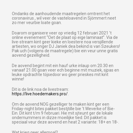
Ondanks de aanhoudende maatregelen omtrent het
coronavirus , wil veer de vasteloavend in Sjömmert neet
zo mer veurbie loate goan.
Doarom organisere veer op vriedig 12 februari 2021 ’t
online evenement “Oet de plaat op eige laminaat”. Via de
live-stream kint geer kieke en loestere noa versjillende
artiesten, wo onger DJ Janiek dea bekind is van Szeukers!
Pak uch (volgens de maatregele) bie ein veur unne gratis
aovend gezelligheid.
De aovend begint mit ein hauf urke inlaup om 20.30 en
vanaaf 21.00 goan veer ech beginne mit muziek, sjpas en
leuke opdrachte töjsedoor wo geer prieskes mit kint
winne!
Dit is de link noa de livestream:
https://live.hoedemakers.pro/
.
Om de aovend NOG gezelliger te maken kint ger een
Friday-night bites pakket bestjtille bie ‘t Weverke of Bie-
Ein. Dit kint t/m 9 februari. Hie mit sjteunt ger de lokale
ondernummers in dizze moeilijke tied. Dit pakket is
speciaal veur deze aovend en heat 2 variante: 18+ en 18-.
Wat krieg geer allemoal?