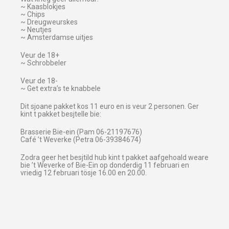
~ Kaasblokjes
~ Chips
~ Dreugweurskes
~ Neutjes
~ Amsterdamse uitjes
Veur de 18+
~ Schrobbeler
Veur de 18-
~ Get extra’s te knabbele
Dit sjoane pakket kos 11 euro en is veur 2 personen. Ger
kint t pakket besjtelle bie:
Brasserie Bie-ein (Pam 06-21197676)
Café ’t Weverke (Petra 06-39384674)
Zodra geer het besjtild hub kint t pakket aafgehoald weare
bie ’t Weverke of Bie-Ein op donderdig 11 februari en
vriedig 12 februari tösje 16.00 en 20.00.